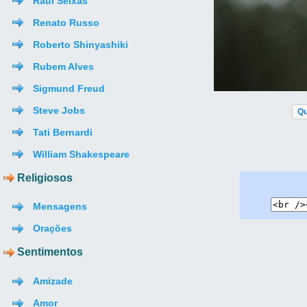
Raul Seixas
Renato Russo
Roberto Shinyashiki
Rubem Alves
Sigmund Freud
Steve Jobs
Qu
Tati Bernardi
William Shakespeare
Religiosos
Mensagens
Orações
Sentimentos
Amizade
Amor