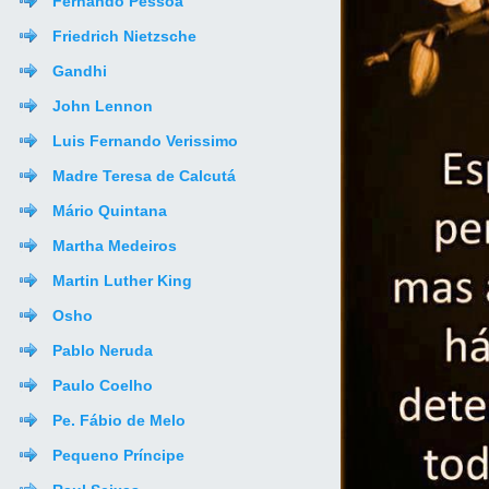
Fernando Pessoa
Friedrich Nietzsche
Gandhi
John Lennon
Luis Fernando Verissimo
Madre Teresa de Calcutá
Mário Quintana
Martha Medeiros
Martin Luther King
Osho
Pablo Neruda
Paulo Coelho
Pe. Fábio de Melo
Pequeno Príncipe