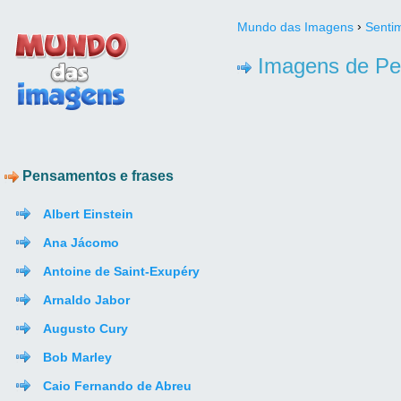
›
Mundo das Imagens
Senti
Imagens de Pe
Pensamentos e frases
Albert Einstein
Ana Jácomo
Antoine de Saint-Exupéry
Arnaldo Jabor
Augusto Cury
Bob Marley
Caio Fernando de Abreu