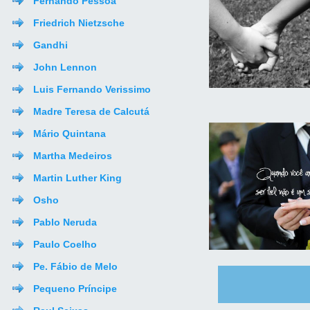
Fernando Pessoa
Friedrich Nietzsche
Gandhi
John Lennon
Luis Fernando Verissimo
Madre Teresa de Calcutá
Mário Quintana
Martha Medeiros
Martin Luther King
Osho
Pablo Neruda
Paulo Coelho
Pe. Fábio de Melo
Pequeno Príncipe