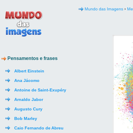
›
Mundo das Imagens
Me
Pensamentos e frases
Albert Einstein
Ana Jácomo
Antoine de Saint-Exupéry
Arnaldo Jabor
Augusto Cury
Bob Marley
Caio Fernando de Abreu