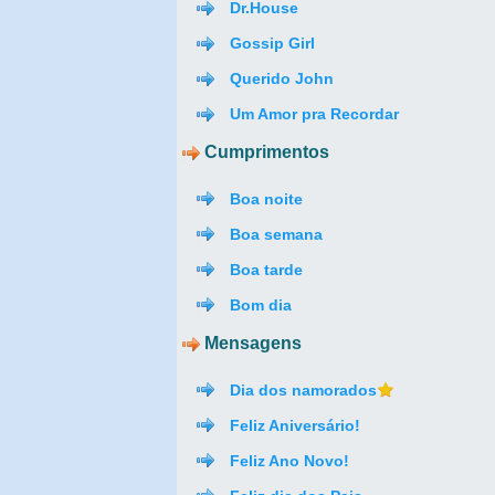
Dr.House
Gossip Girl
Querido John
Um Amor pra Recordar
Cumprimentos
Boa noite
Boa semana
Boa tarde
Bom dia
Mensagens
Dia dos namorados
Feliz Aniversário!
Feliz Ano Novo!