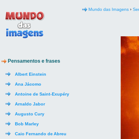
›
Mundo das Imagens
Se
Pensamentos e frases
Albert Einstein
Ana Jácomo
Antoine de Saint-Exupéry
Arnaldo Jabor
Augusto Cury
Bob Marley
Caio Fernando de Abreu