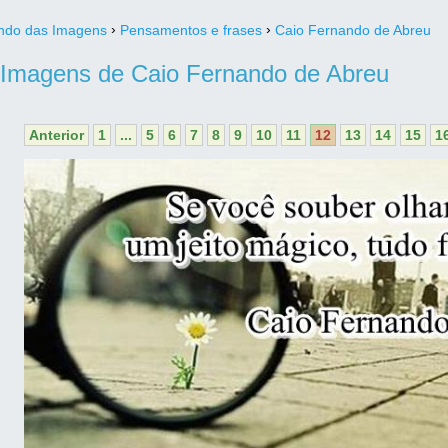
›
›
do das Imagens
Pensamentos e frases
Caio Fernando de Abreu
Imagens de Caio Fernando de Abreu
Anterior
1
...
5
6
7
8
9
10
11
12
13
14
15
1