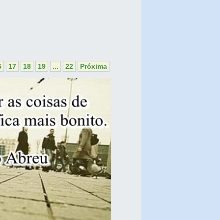
6
17
18
19
...
22
Próxima