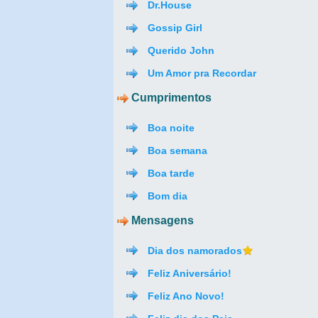
Dr.House
Gossip Girl
Querido John
Um Amor pra Recordar
Cumprimentos
Boa noite
Boa semana
Boa tarde
Bom dia
Mensagens
Dia dos namorados
Feliz Aniversário!
Feliz Ano Novo!