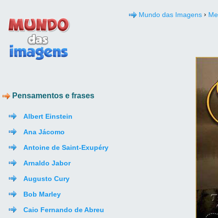
›
Mundo das Imagens
Me
Pensamentos e frases
Albert Einstein
Ana Jácomo
Antoine de Saint-Exupéry
Arnaldo Jabor
Augusto Cury
Bob Marley
Caio Fernando de Abreu