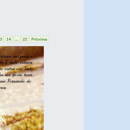
3
14
...
22
Próxima