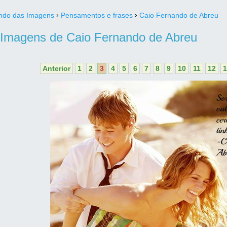
›
›
do das Imagens
Pensamentos e frases
Caio Fernando de Abreu
Imagens de Caio Fernando de Abreu
Anterior
1
2
3
4
5
6
7
8
9
10
11
12
1