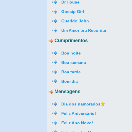
Dr.House
Gossip Girl
Querido John
Um Amor pra Recordar
Cumprimentos
Boa noite
Boa semana
Boa tarde
Bom dia
Mensagens
Dia dos namorados
Feliz Aniversário!
Feliz Ano Novo!