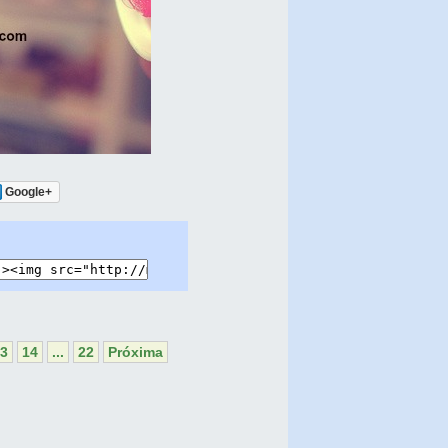
Google+
3
14
...
22
Próxima